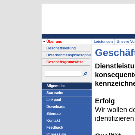
Über uns
Leistungen
Unsere Vo
Geschäftsleitung
Geschäf
Unternehmensphilosophie
Geschäftsgrundsätze
Dienstleist
konsequente
kennzeichne
Allgemein:
Startseite
Erfolg
Linkpool
Downloads
Wir wollen d
Sitemap
identifiziere
Kontakt
Feedback
Impressum