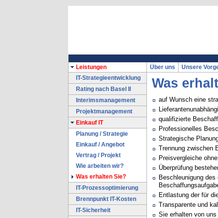
Leistungen
Über uns
Unsere Vorg
IT-Strategieentwicklung
Was erhal
Rating nach Basel II
auf Wunsch eine stra
Interimsmanagement
Lieferantenunabhäng
Projektmanagement
qualifizierte Bescha
Einkauf IT
Professionelles Bes
Planung / Strategie
Strategische Planun
Einkauf / Angebot
Trennung zwischen Ei
Vertrag / Projekt
Preisvergleiche ohne
Wie arbeiten wir?
Überprüfung bestehen
Was erhalten Sie?
Beschleunigung des 
Beschaffungsaufgab
IT-Prozessoptimierung
Entlastung der für d
Brennpunkt IT-Kosten
Transparente und ka
IT-Sicherheit
Sie erhalten von uns