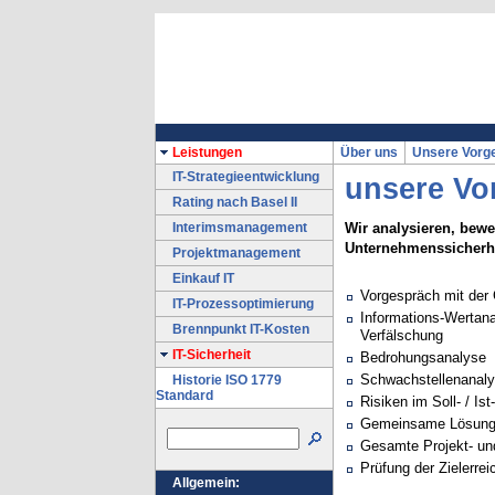
Leistungen
Über uns
Unsere Vorg
IT-Strategieentwicklung
unsere Vo
Rating nach Basel II
Wir analysieren, bew
Interimsmanagement
Unternehmenssicherhe
Projektmanagement
Einkauf IT
Vorgespräch mit der 
IT-Prozessoptimierung
Informations-Wertan
Brennpunkt IT-Kosten
Verfälschung
IT-Sicherheit
Bedrohungsanalyse
Schwachstellenanal
Historie ISO 1779
Standard
Risiken im Soll- / Ist
Gemeinsame Lösungs
Gesamte Projekt- un
Prüfung der Zielerre
Allgemein: